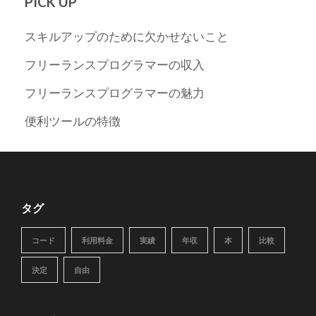
PICK UP
スキルアップのために欠かせないこと
フリーランスプログラマーの収入
フリーランスプログラマーの魅力
便利ツールの特徴
タグ
コード
利用料金
実績
年収
本
比較
決定
自由