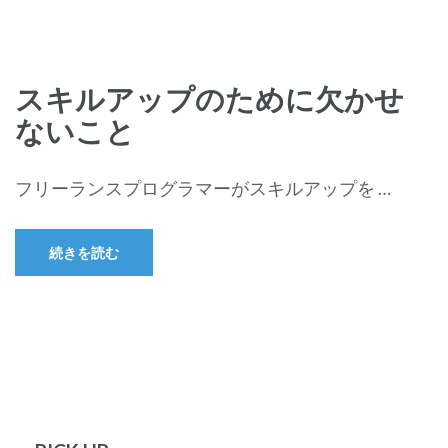
スキルアップのために欠かせ
ないこと
フリーランスプログラマーがスキルアップを …
続きを読む