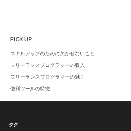
PICK UP
スキルアップのために欠かせないこと
フリーランスプログラマーの収入
フリーランスプログラマーの魅力
便利ツールの特徴
タグ